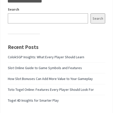
Search
Search
Recent Posts
ColokSGP Insights: What Every Player Should Learn
Slot Online Guide to Game Symbols and Features
How Slot Bonuses Can Add More Value to Your Gameplay
Toto Togel Online: Features Every Player Should Look For
Togel 4D Insights for Smarter Play