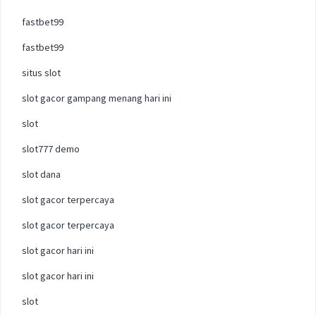
fastbet99
fastbet99
situs slot
slot gacor gampang menang hari ini
slot
slot777 demo
slot dana
slot gacor terpercaya
slot gacor terpercaya
slot gacor hari ini
slot gacor hari ini
slot