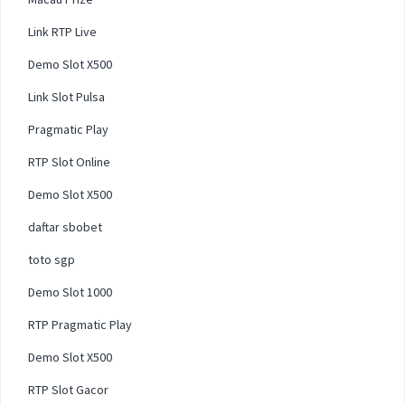
Link RTP Live
Demo Slot X500
Link Slot Pulsa
Pragmatic Play
RTP Slot Online
Demo Slot X500
daftar sbobet
toto sgp
Demo Slot 1000
RTP Pragmatic Play
Demo Slot X500
RTP Slot Gacor