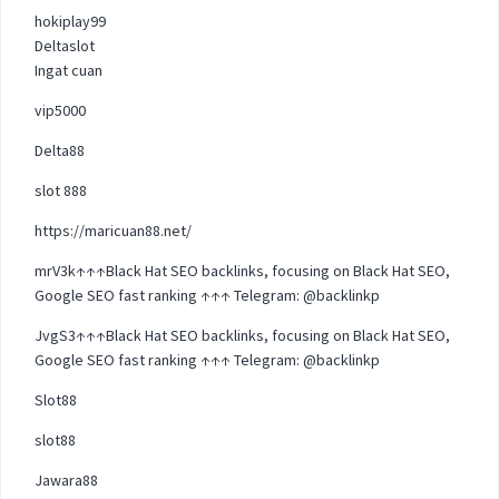
hokiplay99
Deltaslot
Ingat cuan
vip5000
Delta88
slot 888
https://maricuan88.net/
mrV3k↑↑↑Black Hat SEO backlinks, focusing on Black Hat SEO,
Google SEO fast ranking ↑↑↑ Telegram: @backlinkp
JvgS3↑↑↑Black Hat SEO backlinks, focusing on Black Hat SEO,
Google SEO fast ranking ↑↑↑ Telegram: @backlinkp
Slot88
slot88
Jawara88