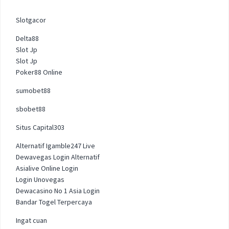
Slotgacor
Delta88
Slot Jp
Slot Jp
Poker88 Online
sumobet88
sbobet88
Situs Capital303
Alternatif Igamble247 Live
Dewavegas Login Alternatif
Asialive Online Login
Login Unovegas
Dewacasino No 1 Asia Login
Bandar Togel Terpercaya
Ingat cuan