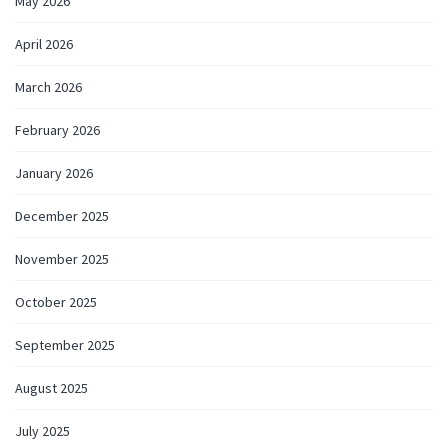
May 2026
April 2026
March 2026
February 2026
January 2026
December 2025
November 2025
October 2025
September 2025
August 2025
July 2025