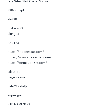
Link Situs Slot Gacor Maxwin
888slot apk
slot88
makelar33
ulung88
ASD123
https://indonet88x.com/
https://www.atbboston.com/
https://betnation77x.com/
lalatslot
togel resmi
toto282 daftar
super gacor
RTP MAMEN123