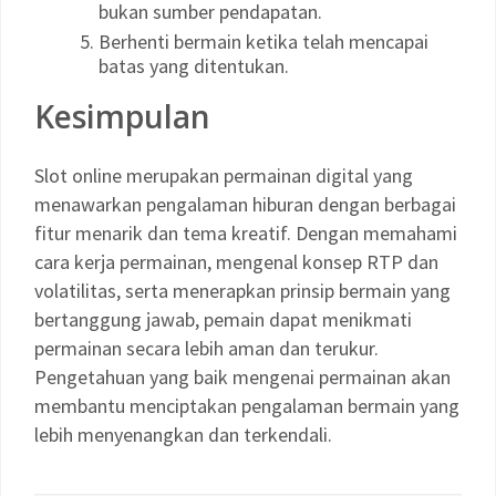
bukan sumber pendapatan.
Berhenti bermain ketika telah mencapai
batas yang ditentukan.
Kesimpulan
Slot online merupakan permainan digital yang
menawarkan pengalaman hiburan dengan berbagai
fitur menarik dan tema kreatif. Dengan memahami
cara kerja permainan, mengenal konsep RTP dan
volatilitas, serta menerapkan prinsip bermain yang
bertanggung jawab, pemain dapat menikmati
permainan secara lebih aman dan terukur.
Pengetahuan yang baik mengenai permainan akan
membantu menciptakan pengalaman bermain yang
lebih menyenangkan dan terkendali.